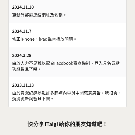
2024.11.10
更新外部超連結網址及名稱。
2024.11.7
修正iPhone、iPad聲音播放問題。
2024.3.28
由於人力不足難以配合Facebook審查機制，登入具名貢獻
功能暫且下架。
2023.11.13
由於貢獻紀錄參雜許多腥羶內容與中國惡意廣告，我很會、
燒燙燙新詞暫且下架。
快分享 iTaigi 給你的朋友知道吧！