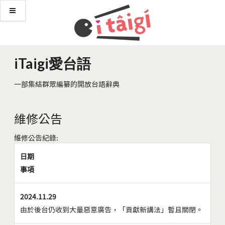
iTaigi愛台語
一部集結群眾編纂的開放台語辭典
維修公告
維修公告紀錄:
日期
事項
2024.11.29
由於後台仍收到大量惡意廣告，「貢獻新講法」暫且關閉。