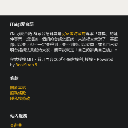
iTaigi愛台語
iTaigi愛台語-群眾台語辭典是
g0v 零時政府
專案「萌典」的延
伸專案，想知道一個詞的台語怎麼說，來這裡查就對了！甚麼
都可以查，但不一定查得到，查不到時可以發問，或者自己發
明台語講法貢獻給大家，簡單說就是「自己的辭典自己編」。
程式授權 MIT，辭典內容CC0｢不保留權利｣授權。Powered
by
BootStrap 5
.
條款
關於本站
服務條款
隱私權條款
站內服務
查辭典