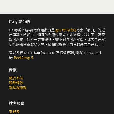
iTaigi愛台語
iTaigi愛台語-群眾台語辭典是
g0v 零時政府
專案「萌典」的延
伸專案，想知道一個詞的台語怎麼說，來這裡查就對了！甚麼
都可以查，但不一定查得到，查不到時可以發問，或者自己發
明台語講法貢獻給大家，簡單說就是「自己的辭典自己編」。
程式授權 MIT，辭典內容CC0｢不保留權利｣授權。Powered
by
BootStrap 5
.
條款
關於本站
服務條款
隱私權條款
站內服務
查辭典