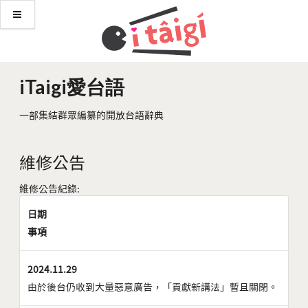
iTaigi愛台語
一部集結群眾編纂的開放台語辭典
維修公告
維修公告紀錄:
日期
事項
2024.11.29
由於後台仍收到大量惡意廣告，「貢獻新講法」暫且關閉。