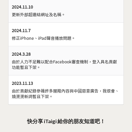
2024.11.10
更新外部超連結網址及名稱。
2024.11.7
修正iPhone、iPad聲音播放問題。
2024.3.28
由於人力不足難以配合Facebook審查機制，登入具名貢獻
功能暫且下架。
2023.11.13
由於貢獻紀錄參雜許多腥羶內容與中國惡意廣告，我很會、
燒燙燙新詞暫且下架。
快分享 iTaigi 給你的朋友知道吧！