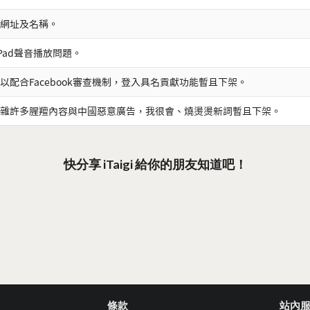
網址及名稱。
iPad聲音播放問題。
以配合Facebook審查機制，登入具名貢獻功能暫且下架。
雜許多腥羶內容與中國惡意廣告，我很會、燒燙燙新詞暫且下架。
快分享 iTaigi 給你的朋友知道吧！
條款
站內