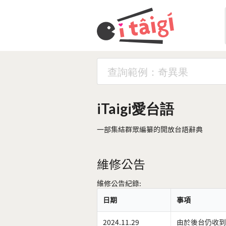
iTaigi愛台語
一部集結群眾編纂的開放台語辭典
維修公告
維修公告紀錄:
日期
事項
2024.11.29
由於後台仍收到