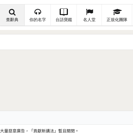
查辭典
你的名字
台語寶鑑
名人堂
正規化團隊
大量惡意廣告，「貢獻新講法」暫且關閉。