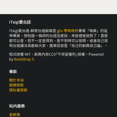
iTaigi愛台語
iTaigi愛台語-群眾台語辭典是
g0v 零時政府
專案「萌典」的延
伸專案，想知道一個詞的台語怎麼說，來這裡查就對了！甚麼
都可以查，但不一定查得到，查不到時可以發問，或者自己發
明台語講法貢獻給大家，簡單說就是「自己的辭典自己編」。
程式授權 MIT，辭典內容CC0｢不保留權利｣授權。Powered
by
BootStrap 5
.
條款
關於本站
服務條款
隱私權條款
站內服務
查辭典