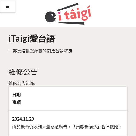
iTaigi愛台語
一部集結群眾編纂的開放台語辭典
維修公告
維修公告紀錄:
日期
事項
2024.11.29
由於後台仍收到大量惡意廣告，「貢獻新講法」暫且關閉。