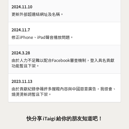
2024.11.10
更新外部超連結網址及名稱。
2024.11.7
修正iPhone、iPad聲音播放問題。
2024.3.28
由於人力不足難以配合Facebook審查機制，登入具名貢獻
功能暫且下架。
2023.11.13
由於貢獻紀錄參雜許多腥羶內容與中國惡意廣告，我很會、
燒燙燙新詞暫且下架。
快分享 iTaigi 給你的朋友知道吧！