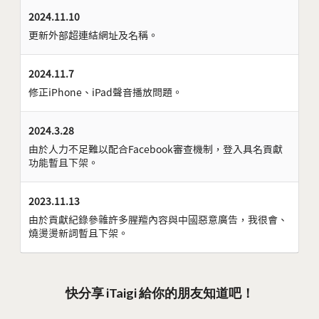
2024.11.10
更新外部超連結網址及名稱。
2024.11.7
修正iPhone、iPad聲音播放問題。
2024.3.28
由於人力不足難以配合Facebook審查機制，登入具名貢獻
功能暫且下架。
2023.11.13
由於貢獻紀錄參雜許多腥羶內容與中國惡意廣告，我很會、
燒燙燙新詞暫且下架。
快分享 iTaigi 給你的朋友知道吧！