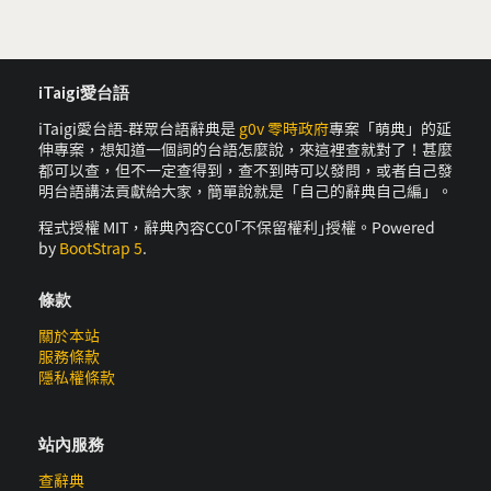
iTaigi愛台語
iTaigi愛台語-群眾台語辭典是
g0v 零時政府
專案「萌典」的延
伸專案，想知道一個詞的台語怎麼說，來這裡查就對了！甚麼
都可以查，但不一定查得到，查不到時可以發問，或者自己發
明台語講法貢獻給大家，簡單說就是「自己的辭典自己編」。
程式授權 MIT，辭典內容CC0｢不保留權利｣授權。Powered
by
BootStrap 5
.
條款
關於本站
服務條款
隱私權條款
站內服務
查辭典