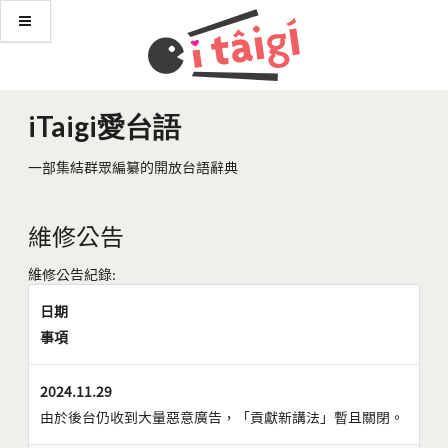
iTaigi愛台語
一部集結群眾編纂的開放台語辭典
維修公告
維修公告紀錄:
日期
事項
2024.11.29
由於後台仍收到大量惡意廣告，「貢獻新講法」暫且關閉。