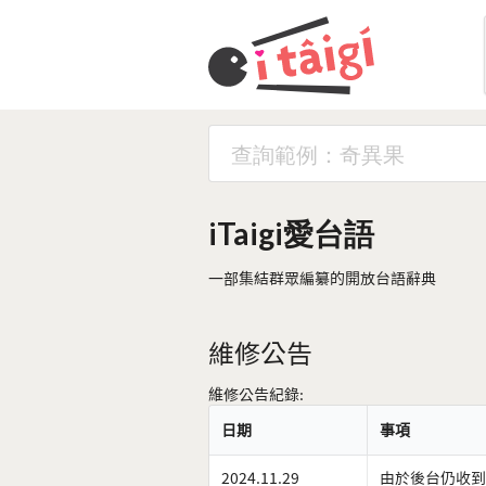
iTaigi愛台語
一部集結群眾編纂的開放台語辭典
維修公告
維修公告紀錄:
日期
事項
2024.11.29
由於後台仍收到