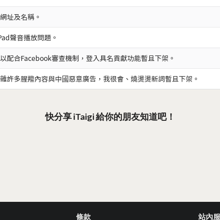
網址及名稱。
iPad聲音播放問題。
以配合Facebook審查機制，登入具名貢獻功能暫且下架。
雜許多腥羶內容與中國惡意廣告，我很會、燒燙燙新詞暫且下架。
快分享 iTaigi 給你的朋友知道吧！
條款
站內