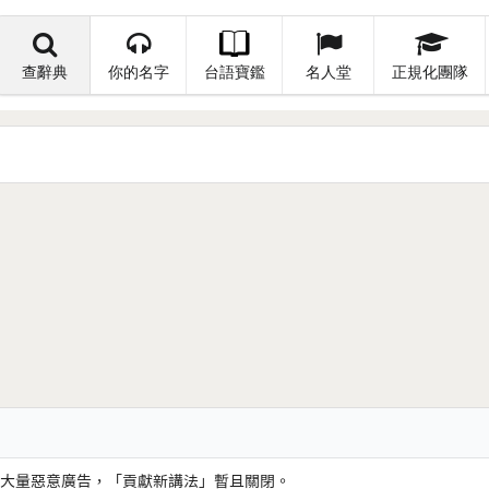
查辭典
你的名字
台語寶鑑
名人堂
正規化團隊
大量惡意廣告，「貢獻新講法」暫且關閉。