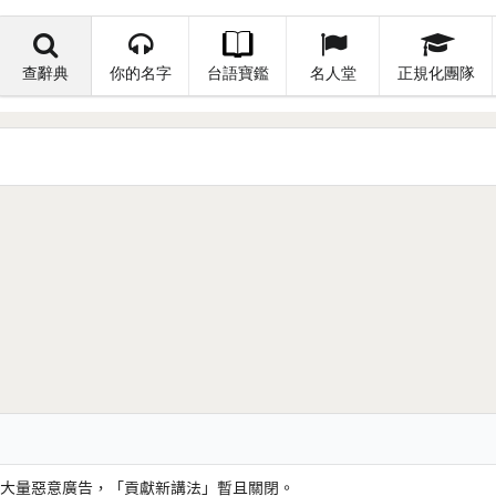
查辭典
你的名字
台語寶鑑
名人堂
正規化團隊
大量惡意廣告，「貢獻新講法」暫且關閉。