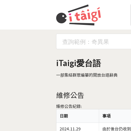
iTaigi愛台語
一部集結群眾編纂的開放台語辭典
維修公告
維修公告紀錄:
日期
事項
2024.11.29
由於後台仍收到