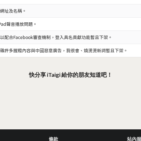
網址及名稱。
iPad聲音播放問題。
以配合Facebook審查機制，登入具名貢獻功能暫且下架。
雜許多腥羶內容與中國惡意廣告，我很會、燒燙燙新詞暫且下架。
快分享 iTaigi 給你的朋友知道吧！
條款
站內