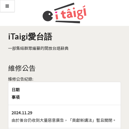
iTaigi愛台語
一部集結群眾編纂的開放台語辭典
維修公告
維修公告紀錄:
日期
事項
2024.11.29
由於後台仍收到大量惡意廣告，「貢獻新講法」暫且關閉。