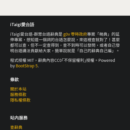
iTaigi愛台語
iTaigi愛台語-群眾台語辭典是
g0v 零時政府
專案「萌典」的延
伸專案，想知道一個詞的台語怎麼說，來這裡查就對了！甚麼
都可以查，但不一定查得到，查不到時可以發問，或者自己發
明台語講法貢獻給大家，簡單說就是「自己的辭典自己編」。
程式授權 MIT，辭典內容CC0｢不保留權利｣授權。Powered
by
BootStrap 5
.
條款
關於本站
服務條款
隱私權條款
站內服務
查辭典