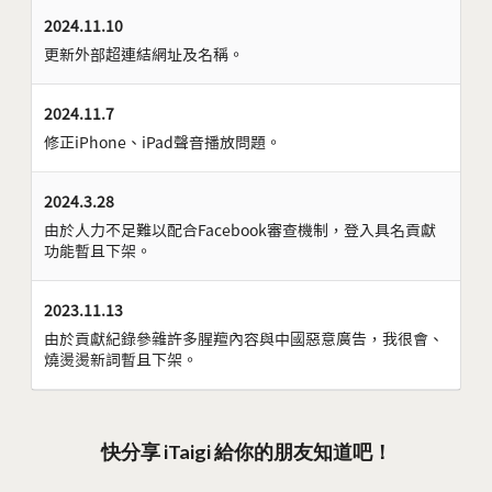
2024.11.10
更新外部超連結網址及名稱。
2024.11.7
修正iPhone、iPad聲音播放問題。
2024.3.28
由於人力不足難以配合Facebook審查機制，登入具名貢獻
功能暫且下架。
2023.11.13
由於貢獻紀錄參雜許多腥羶內容與中國惡意廣告，我很會、
燒燙燙新詞暫且下架。
快分享 iTaigi 給你的朋友知道吧！