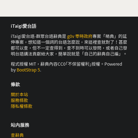
iTaigi愛台語
iTaigi愛台語-群眾台語辭典是
g0v 零時政府
專案「萌典」的延
伸專案，想知道一個詞的台語怎麼說，來這裡查就對了！甚麼
都可以查，但不一定查得到，查不到時可以發問，或者自己發
明台語講法貢獻給大家，簡單說就是「自己的辭典自己編」。
程式授權 MIT，辭典內容CC0｢不保留權利｣授權。Powered
by
BootStrap 5
.
條款
關於本站
服務條款
隱私權條款
站內服務
查辭典