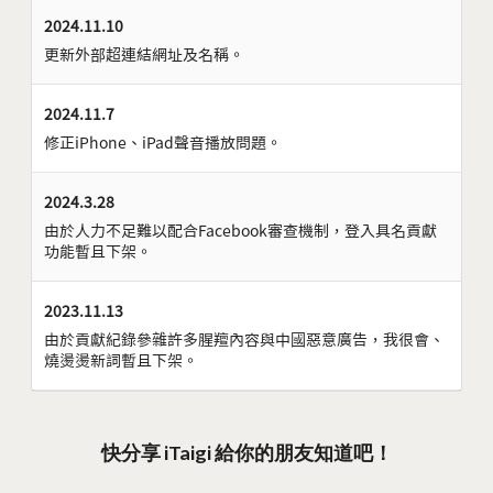
2024.11.10
更新外部超連結網址及名稱。
2024.11.7
修正iPhone、iPad聲音播放問題。
2024.3.28
由於人力不足難以配合Facebook審查機制，登入具名貢獻
功能暫且下架。
2023.11.13
由於貢獻紀錄參雜許多腥羶內容與中國惡意廣告，我很會、
燒燙燙新詞暫且下架。
快分享 iTaigi 給你的朋友知道吧！