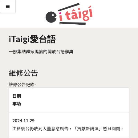
iTaigi愛台語
一部集結群眾編纂的開放台語辭典
維修公告
維修公告紀錄:
日期
事項
2024.11.29
由於後台仍收到大量惡意廣告，「貢獻新講法」暫且關閉。