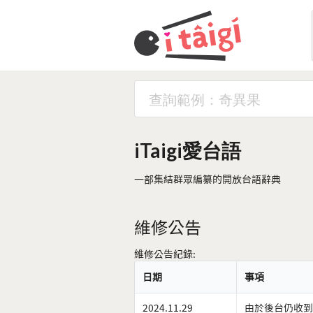
iTaigi愛台語
一部集結群眾編纂的開放台語辭典
維修公告
維修公告紀錄:
日期
事項
2024.11.29
由於後台仍收到