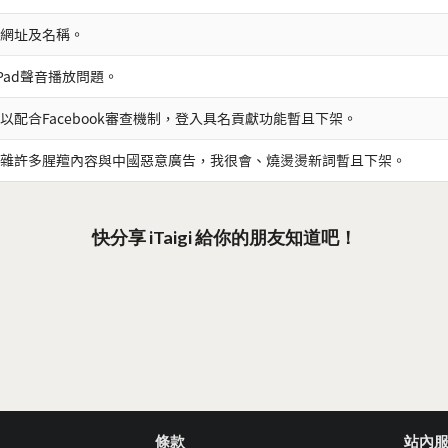
網址及名稱。
iPad聲音播放問題。
以配合Facebook審查機制，登入具名貢獻功能暫且下架。
雜許多腥羶內容與中國惡意廣告，我很會、燒燙燙新詞暫且下架。
快分享 iTaigi 給你的朋友知道吧！
條款
站內