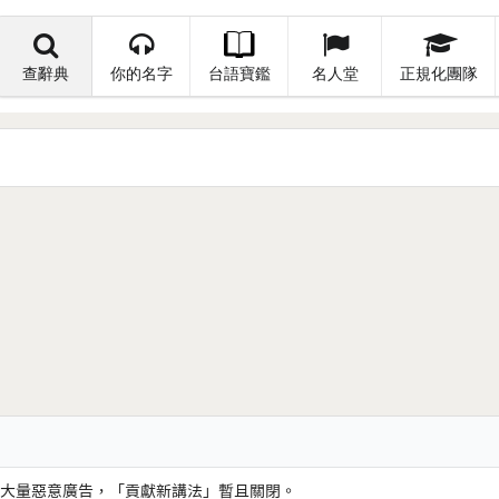
查辭典
你的名字
台語寶鑑
名人堂
正規化團隊
大量惡意廣告，「貢獻新講法」暫且關閉。