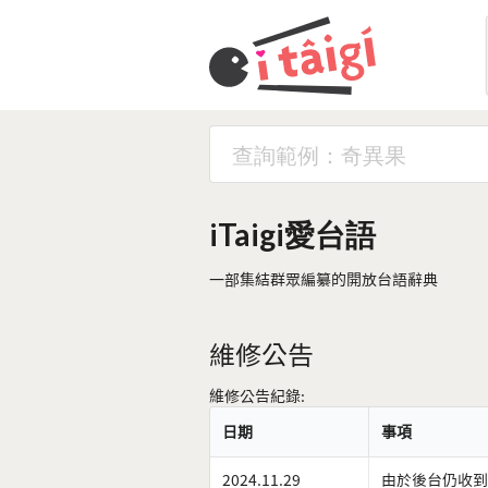
iTaigi愛台語
一部集結群眾編纂的開放台語辭典
維修公告
維修公告紀錄:
日期
事項
2024.11.29
由於後台仍收到