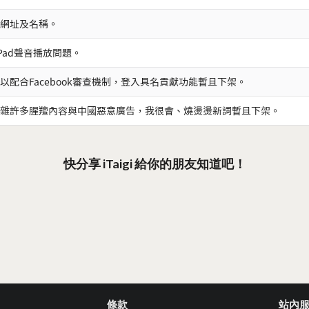
網址及名稱。
iPad聲音播放問題。
以配合Facebook審查機制，登入具名貢獻功能暫且下架。
雜許多腥羶內容與中國惡意廣告，我很會、燒燙燙新詞暫且下架。
快分享 iTaigi 給你的朋友知道吧！
條款
站內