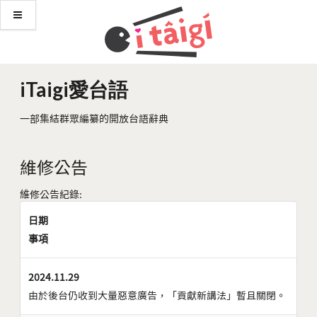
iTaigi愛台語
一部集結群眾編纂的開放台語辭典
維修公告
維修公告紀錄:
日期
事項
2024.11.29
由於後台仍收到大量惡意廣告，「貢獻新講法」暫且關閉。