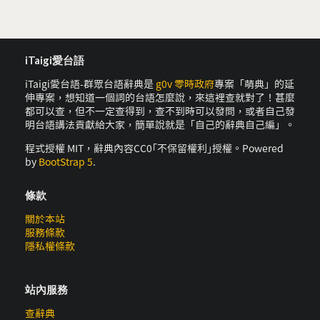
iTaigi愛台語
iTaigi愛台語-群眾台語辭典是
g0v 零時政府
專案「萌典」的延
伸專案，想知道一個詞的台語怎麼說，來這裡查就對了！甚麼
都可以查，但不一定查得到，查不到時可以發問，或者自己發
明台語講法貢獻給大家，簡單說就是「自己的辭典自己編」。
程式授權 MIT，辭典內容CC0｢不保留權利｣授權。Powered
by
BootStrap 5
.
條款
關於本站
服務條款
隱私權條款
站內服務
查辭典