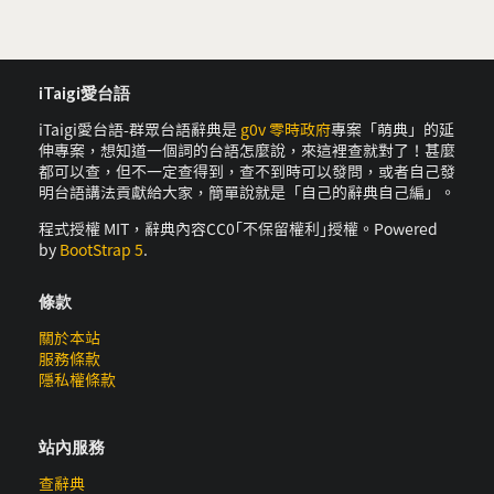
iTaigi愛台語
iTaigi愛台語-群眾台語辭典是
g0v 零時政府
專案「萌典」的延
伸專案，想知道一個詞的台語怎麼說，來這裡查就對了！甚麼
都可以查，但不一定查得到，查不到時可以發問，或者自己發
明台語講法貢獻給大家，簡單說就是「自己的辭典自己編」。
程式授權 MIT，辭典內容CC0｢不保留權利｣授權。Powered
by
BootStrap 5
.
條款
關於本站
服務條款
隱私權條款
站內服務
查辭典