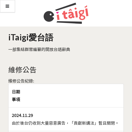
iTaigi愛台語
一部集結群眾編纂的開放台語辭典
維修公告
維修公告紀錄:
日期
事項
2024.11.29
由於後台仍收到大量惡意廣告，「貢獻新講法」暫且關閉。