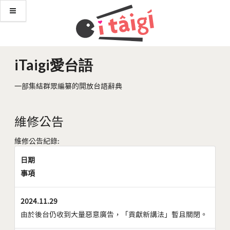
iTaigi愛台語
一部集結群眾編纂的開放台語辭典
維修公告
維修公告紀錄:
日期
事項
2024.11.29
由於後台仍收到大量惡意廣告，「貢獻新講法」暫且關閉。