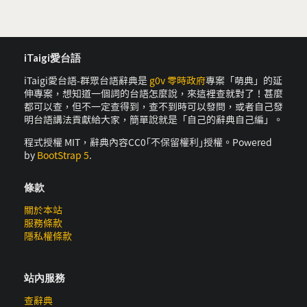
iTaigi愛台語
iTaigi愛台語-群眾台語辭典是
g0v 零時政府
專案「萌典」的延
伸專案，想知道一個詞的台語怎麼說，來這裡查就對了！甚麼
都可以查，但不一定查得到，查不到時可以發問，或者自己發
明台語講法貢獻給大家，簡單說就是「自己的辭典自己編」。
程式授權 MIT，辭典內容CC0｢不保留權利｣授權。Powered
by
BootStrap 5
.
條款
關於本站
服務條款
隱私權條款
站內服務
查辭典