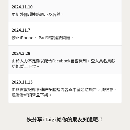
2024.11.10
更新外部超連結網址及名稱。
2024.11.7
修正iPhone、iPad聲音播放問題。
2024.3.28
由於人力不足難以配合Facebook審查機制，登入具名貢獻
功能暫且下架。
2023.11.13
由於貢獻紀錄參雜許多腥羶內容與中國惡意廣告，我很會、
燒燙燙新詞暫且下架。
快分享 iTaigi 給你的朋友知道吧！