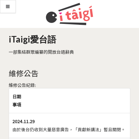
iTaigi愛台語
一部集結群眾編纂的開放台語辭典
維修公告
維修公告紀錄:
日期
事項
2024.11.29
由於後台仍收到大量惡意廣告，「貢獻新講法」暫且關閉。