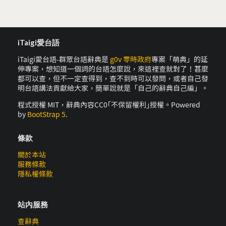
iTaigi愛台語
iTaigi愛台語-群眾台語辭典是
g0v 零時政府
專案「萌典」的延
伸專案，想知道一個詞的台語怎麼說，來這裡查就對了！甚麼
都可以查，但不一定查得到，查不到時可以發問，或者自己發
明台語講法貢獻給大家，簡單說就是「自己的辭典自己編」。
程式授權 MIT，辭典內容CC0｢不保留權利｣授權。Powered
by
BootStrap 5
.
條款
關於本站
服務條款
隱私權條款
站內服務
查辭典