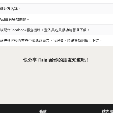
網址及名稱。
iPad聲音播放問題。
以配合Facebook審查機制，登入具名貢獻功能暫且下架。
雜許多腥羶內容與中國惡意廣告，我很會、燒燙燙新詞暫且下架。
快分享 iTaigi 給你的朋友知道吧！
條款
站內