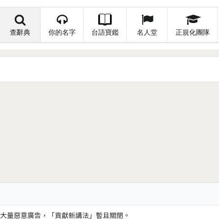
查辭典
你的名字
台語寶鑑
名人堂
正規化團隊
大量惡意廣告，「貢獻新講法」暫且關閉。