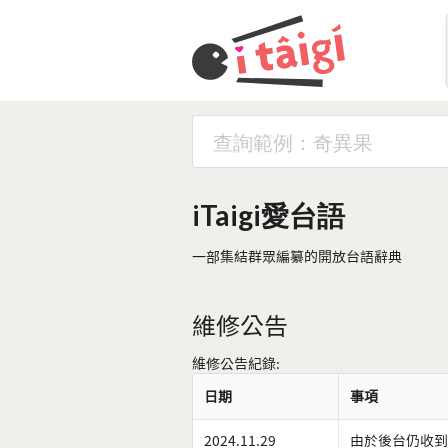
iTaigi愛台語
一部集結群眾編纂的開放台語辭典
維修公告
維修公告紀錄:
日期
事項
2024.11.29
由於後台仍收到