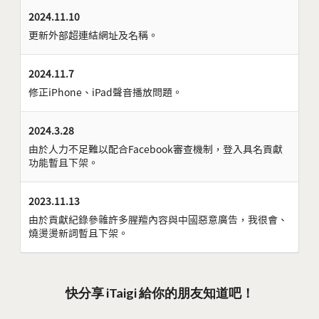
2024.11.10
更新外部超連結網址及名稱。
2024.11.7
修正iPhone、iPad聲音播放問題。
2024.3.28
由於人力不足難以配合Facebook審查機制，登入具名貢獻
功能暫且下架。
2023.11.13
由於貢獻紀錄參雜許多腥羶內容與中國惡意廣告，我很會、
燒燙燙新詞暫且下架。
快分享 iTaigi 給你的朋友知道吧！