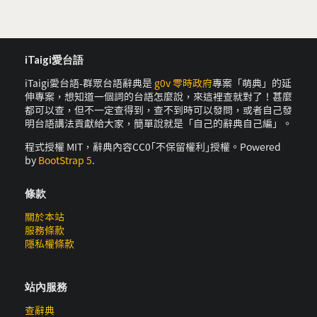
iTaigi愛台語
iTaigi愛台語-群眾台語辭典是
g0v 零時政府
專案「萌典」的延
伸專案，想知道一個詞的台語怎麼說，來這裡查就對了！甚麼
都可以查，但不一定查得到，查不到時可以發問，或者自己發
明台語講法貢獻給大家，簡單說就是「自己的辭典自己編」。
程式授權 MIT，辭典內容CC0｢不保留權利｣授權。Powered
by
BootStrap 5
.
條款
關於本站
服務條款
隱私權條款
站內服務
查辭典