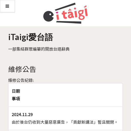
iTaigi愛台語
一部集結群眾編纂的開放台語辭典
維修公告
維修公告紀錄:
日期
事項
2024.11.29
由於後台仍收到大量惡意廣告，「貢獻新講法」暫且關閉。