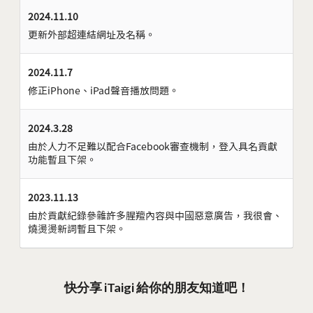
2024.11.10
更新外部超連結網址及名稱。
2024.11.7
修正iPhone、iPad聲音播放問題。
2024.3.28
由於人力不足難以配合Facebook審查機制，登入具名貢獻
功能暫且下架。
2023.11.13
由於貢獻紀錄參雜許多腥羶內容與中國惡意廣告，我很會、
燒燙燙新詞暫且下架。
快分享 iTaigi 給你的朋友知道吧！