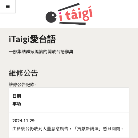
iTaigi愛台語
一部集結群眾編纂的開放台語辭典
維修公告
維修公告紀錄:
日期
事項
2024.11.29
由於後台仍收到大量惡意廣告，「貢獻新講法」暫且關閉。