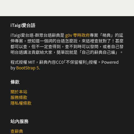
iTaigi愛台語
iTaigi愛台語-群眾台語辭典是
g0v 零時政府
專案「萌典」的延
伸專案，想知道一個詞的台語怎麼說，來這裡查就對了！甚麼
都可以查，但不一定查得到，查不到時可以發問，或者自己發
明台語講法貢獻給大家，簡單說就是「自己的辭典自己編」。
程式授權 MIT，辭典內容CC0｢不保留權利｣授權。Powered
by
BootStrap 5
.
條款
關於本站
服務條款
隱私權條款
站內服務
查辭典