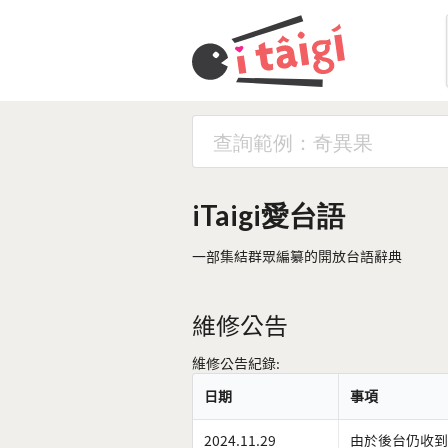
iTaigi愛台語
一部集結群眾編纂的開放台語辭典
維修公告
維修公告紀錄:
日期
事項
2024.11.29
由於後台仍收到