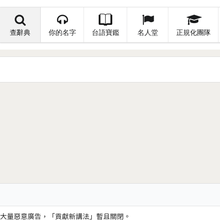
查辭典
你的名字
台語寶鑑
名人堂
正規化團隊
大量惡意廣告，「貢獻新講法」暫且關閉。