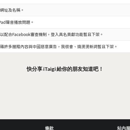
網址及名稱。
iPad聲音播放問題。
以配合Facebook審查機制，登入具名貢獻功能暫且下架。
雜許多腥羶內容與中國惡意廣告，我很會、燒燙燙新詞暫且下架。
快分享 iTaigi 給你的朋友知道吧！
條款
站內