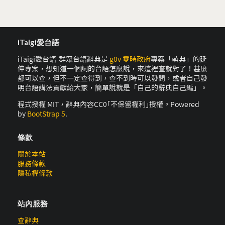
iTaigi愛台語
iTaigi愛台語-群眾台語辭典是
g0v 零時政府
專案「萌典」的延
伸專案，想知道一個詞的台語怎麼說，來這裡查就對了！甚麼
都可以查，但不一定查得到，查不到時可以發問，或者自己發
明台語講法貢獻給大家，簡單說就是「自己的辭典自己編」。
程式授權 MIT，辭典內容CC0｢不保留權利｣授權。Powered
by
BootStrap 5
.
條款
關於本站
服務條款
隱私權條款
站內服務
查辭典