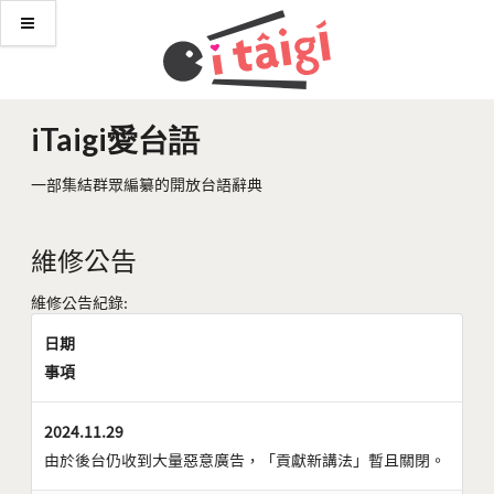
iTaigi愛台語
一部集結群眾編纂的開放台語辭典
維修公告
維修公告紀錄:
日期
事項
2024.11.29
由於後台仍收到大量惡意廣告，「貢獻新講法」暫且關閉。