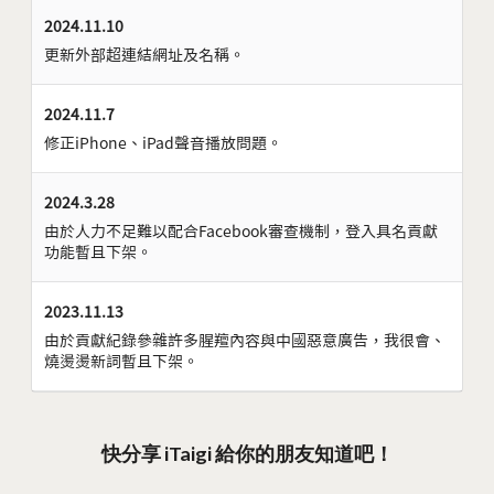
2024.11.10
更新外部超連結網址及名稱。
2024.11.7
修正iPhone、iPad聲音播放問題。
2024.3.28
由於人力不足難以配合Facebook審查機制，登入具名貢獻
功能暫且下架。
2023.11.13
由於貢獻紀錄參雜許多腥羶內容與中國惡意廣告，我很會、
燒燙燙新詞暫且下架。
快分享 iTaigi 給你的朋友知道吧！