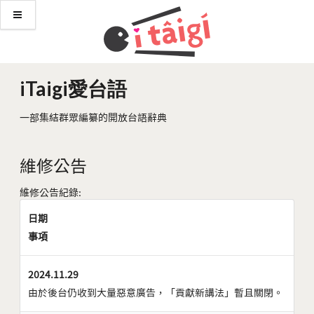
iTaigi愛台語
一部集結群眾編纂的開放台語辭典
維修公告
維修公告紀錄:
日期
事項
2024.11.29
由於後台仍收到大量惡意廣告，「貢獻新講法」暫且關閉。