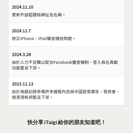
2024.11.10
更新外部超連結網址及名稱。
2024.11.7
修正iPhone、iPad聲音播放問題。
2024.3.28
由於人力不足難以配合Facebook審查機制，登入具名貢獻
功能暫且下架。
2023.11.13
由於貢獻紀錄參雜許多腥羶內容與中國惡意廣告，我很會、
燒燙燙新詞暫且下架。
快分享 iTaigi 給你的朋友知道吧！