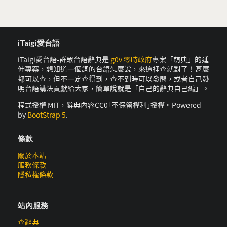
iTaigi愛台語
iTaigi愛台語-群眾台語辭典是
g0v 零時政府
專案「萌典」的延
伸專案，想知道一個詞的台語怎麼說，來這裡查就對了！甚麼
都可以查，但不一定查得到，查不到時可以發問，或者自己發
明台語講法貢獻給大家，簡單說就是「自己的辭典自己編」。
程式授權 MIT，辭典內容CC0｢不保留權利｣授權。Powered
by
BootStrap 5
.
條款
關於本站
服務條款
隱私權條款
站內服務
查辭典