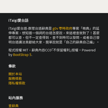
iTaigi愛台語
iTaigi愛台語-群眾台語辭典是
g0v 零時政府
專案「萌典」的延
伸專案，想知道一個詞的台語怎麼說，來這裡查就對了！甚麼
都可以查，但不一定查得到，查不到時可以發問，或者自己發
明台語講法貢獻給大家，簡單說就是「自己的辭典自己編」。
程式授權 MIT，辭典內容CC0｢不保留權利｣授權。Powered
by
BootStrap 5
.
條款
關於本站
服務條款
隱私權條款
站內服務
查辭典