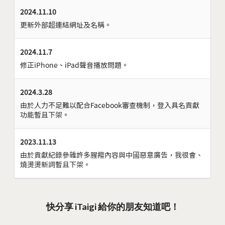
2024.11.10
更新外部超連結網址及名稱。
2024.11.7
修正iPhone、iPad聲音播放問題。
2024.3.28
由於人力不足難以配合Facebook審查機制，登入具名貢獻
功能暫且下架。
2023.11.13
由於貢獻紀錄參雜許多腥羶內容與中國惡意廣告，我很會、
燒燙燙新詞暫且下架。
快分享 iTaigi 給你的朋友知道吧！