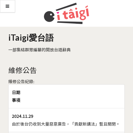
iTaigi愛台語
一部集結群眾編纂的開放台語辭典
維修公告
維修公告紀錄:
日期
事項
2024.11.29
由於後台仍收到大量惡意廣告，「貢獻新講法」暫且關閉。