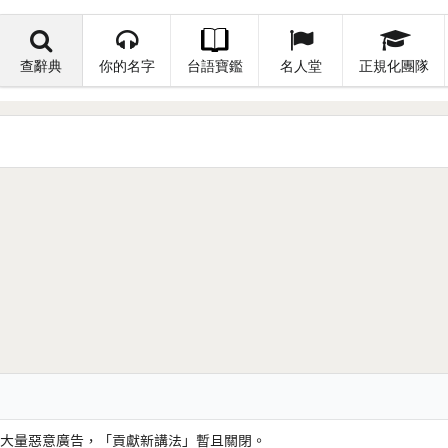
查辭典
你的名字
台語寶鑑
名人堂
正規化團隊
大量惡意廣告，「貢獻新講法」暫且關閉。