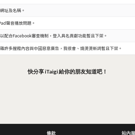
網址及名稱。
iPad聲音播放問題。
以配合Facebook審查機制，登入具名貢獻功能暫且下架。
雜許多腥羶內容與中國惡意廣告，我很會、燒燙燙新詞暫且下架。
快分享 iTaigi 給你的朋友知道吧！
條款
站內