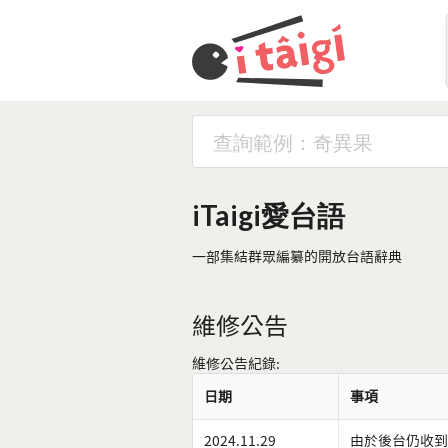
iTaigi愛台語
一部集結群眾編纂的開放台語辭典
維修公告
維修公告紀錄:
日期
事項
2024.11.29
由於後台仍收到