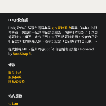
iTaigi愛台語
iTaigi愛台語-群眾台語辭典是
g0v 零時政府
專案「萌典」的延
伸專案，想知道一個詞的台語怎麼說，來這裡查就對了！甚麼
都可以查，但不一定查得到，查不到時可以發問，或者自己發
明台語講法貢獻給大家，簡單說就是「自己的辭典自己編」。
程式授權 MIT，辭典內容CC0｢不保留權利｣授權。Powered
by
BootStrap 5
.
條款
關於本站
服務條款
隱私權條款
站內服務
查辭典