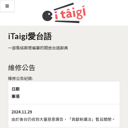
iTaigi愛台語
一部集結群眾編纂的開放台語辭典
維修公告
維修公告紀錄:
日期
事項
2024.11.29
由於後台仍收到大量惡意廣告，「貢獻新講法」暫且關閉。