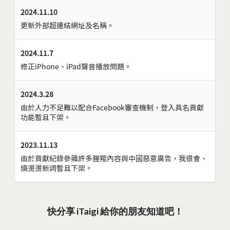
2024.11.10
更新外部超連結網址及名稱。
2024.11.7
修正iPhone、iPad聲音播放問題。
2024.3.28
由於人力不足難以配合Facebook審查機制，登入具名貢獻
功能暫且下架。
2023.11.13
由於貢獻紀錄參雜許多腥羶內容與中國惡意廣告，我很會、
燒燙燙新詞暫且下架。
快分享 iTaigi 給你的朋友知道吧！