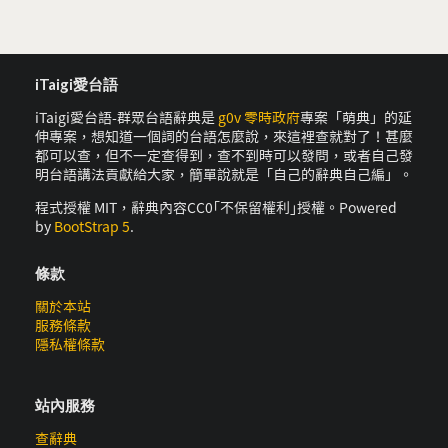
iTaigi愛台語
iTaigi愛台語-群眾台語辭典是
g0v 零時政府
專案「萌典」的延
伸專案，想知道一個詞的台語怎麼說，來這裡查就對了！甚麼
都可以查，但不一定查得到，查不到時可以發問，或者自己發
明台語講法貢獻給大家，簡單說就是「自己的辭典自己編」。
程式授權 MIT，辭典內容CC0｢不保留權利｣授權。Powered
by
BootStrap 5
.
條款
關於本站
服務條款
隱私權條款
站內服務
查辭典