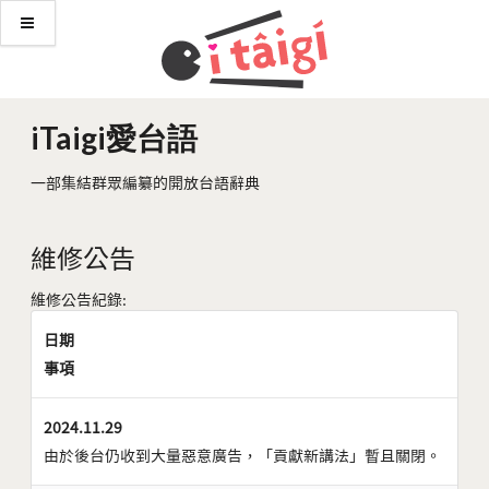
iTaigi愛台語
一部集結群眾編纂的開放台語辭典
維修公告
維修公告紀錄:
日期
事項
2024.11.29
由於後台仍收到大量惡意廣告，「貢獻新講法」暫且關閉。