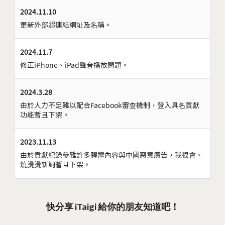
2024.11.10
更新外部超連結網址及名稱。
2024.11.7
修正iPhone、iPad聲音播放問題。
2024.3.28
由於人力不足難以配合Facebook審查機制，登入具名貢獻
功能暫且下架。
2023.11.13
由於貢獻紀錄參雜許多腥羶內容與中國惡意廣告，我很會、
燒燙燙新詞暫且下架。
快分享 iTaigi 給你的朋友知道吧！