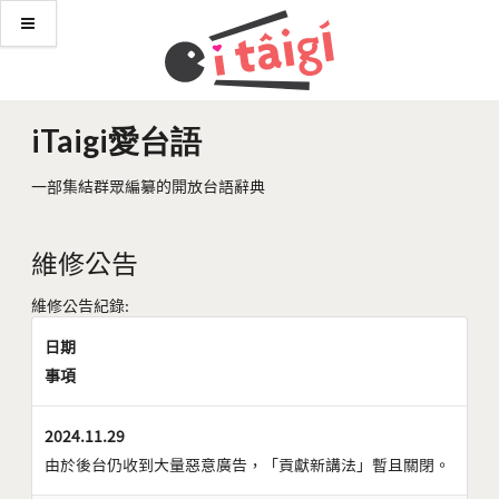
iTaigi愛台語
一部集結群眾編纂的開放台語辭典
維修公告
維修公告紀錄:
日期
事項
2024.11.29
由於後台仍收到大量惡意廣告，「貢獻新講法」暫且關閉。