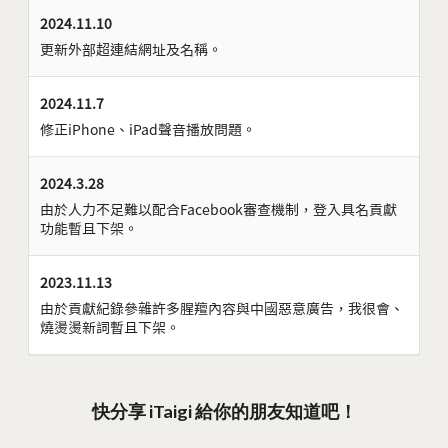
2024.11.10
更新外部超連結網址及名稱。
2024.11.7
修正iPhone、iPad聲音播放問題。
2024.3.28
由於人力不足難以配合Facebook審查機制，登入具名貢獻
功能暫且下架。
2023.11.13
由於貢獻紀錄參雜許多腥羶內容與中國惡意廣告，我很會、
燒燙燙新詞暫且下架。
快分享 iTaigi 給你的朋友知道吧！