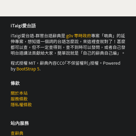
iTaigi愛台語
iTaigi愛台語-群眾台語辭典是
g0v 零時政府
專案「萌典」的延
伸專案，想知道一個詞的台語怎麼說，來這裡查就對了！甚麼
都可以查，但不一定查得到，查不到時可以發問，或者自己發
明台語講法貢獻給大家，簡單說就是「自己的辭典自己編」。
程式授權 MIT，辭典內容CC0｢不保留權利｣授權。Powered
by
BootStrap 5
.
條款
關於本站
服務條款
隱私權條款
站內服務
查辭典