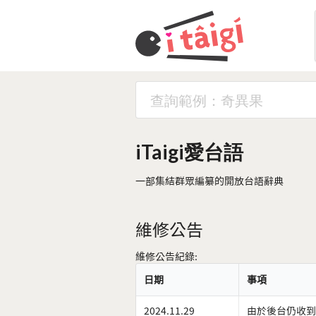
iTaigi愛台語
一部集結群眾編纂的開放台語辭典
維修公告
維修公告紀錄:
日期
事項
2024.11.29
由於後台仍收到