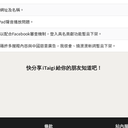
網址及名稱。
iPad聲音播放問題。
以配合Facebook審查機制，登入具名貢獻功能暫且下架。
雜許多腥羶內容與中國惡意廣告，我很會、燒燙燙新詞暫且下架。
快分享 iTaigi 給你的朋友知道吧！
條款
站內