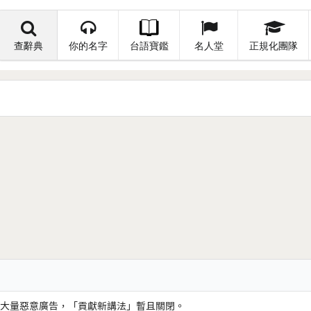
查辭典
你的名字
台語寶鑑
名人堂
正規化團隊
大量惡意廣告，「貢獻新講法」暫且關閉。