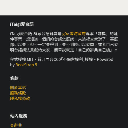
iTaigi愛台語
iTaigi愛台語-群眾台語辭典是
g0v 零時政府
專案「萌典」的延
伸專案，想知道一個詞的台語怎麼說，來這裡查就對了！甚麼
都可以查，但不一定查得到，查不到時可以發問，或者自己發
明台語講法貢獻給大家，簡單說就是「自己的辭典自己編」。
程式授權 MIT，辭典內容CC0｢不保留權利｣授權。Powered
by
BootStrap 5
.
條款
關於本站
服務條款
隱私權條款
站內服務
查辭典