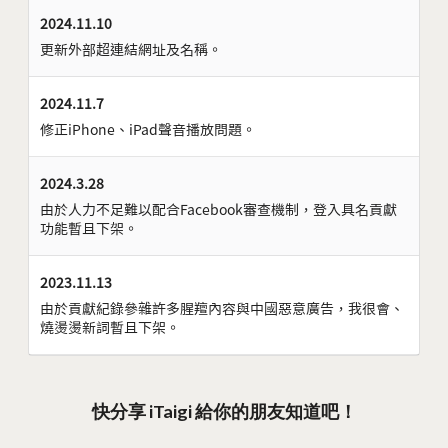
2024.11.10
更新外部超連結網址及名稱。
2024.11.7
修正iPhone、iPad聲音播放問題。
2024.3.28
由於人力不足難以配合Facebook審查機制，登入具名貢獻
功能暫且下架。
2023.11.13
由於貢獻紀錄參雜許多腥羶內容與中國惡意廣告，我很會、
燒燙燙新詞暫且下架。
快分享 iTaigi 給你的朋友知道吧！