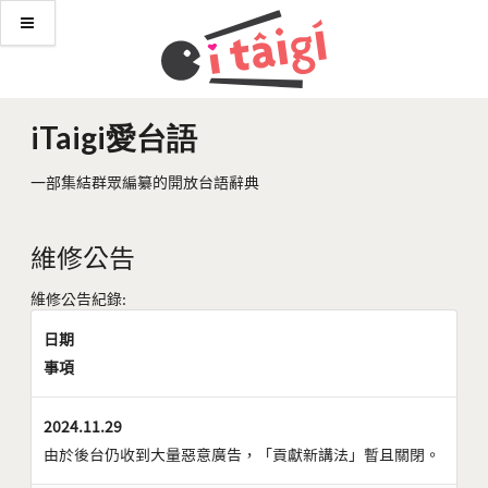
iTaigi愛台語
一部集結群眾編纂的開放台語辭典
維修公告
維修公告紀錄:
日期
事項
2024.11.29
由於後台仍收到大量惡意廣告，「貢獻新講法」暫且關閉。