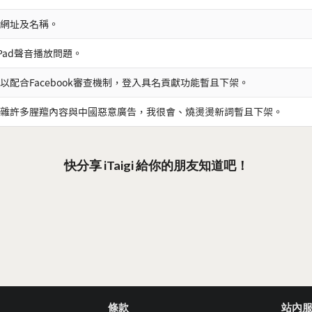
網址及名稱。
iPad聲音播放問題。
以配合Facebook審查機制，登入具名貢獻功能暫且下架。
雜許多腥羶內容與中國惡意廣告，我很會、燒燙燙新詞暫且下架。
快分享 iTaigi 給你的朋友知道吧！
條款
站內