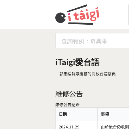
iTaigi愛台語
一部集結群眾編纂的開放台語辭典
維修公告
維修公告紀錄:
日期
事項
2024.11.29
由於後台仍收到