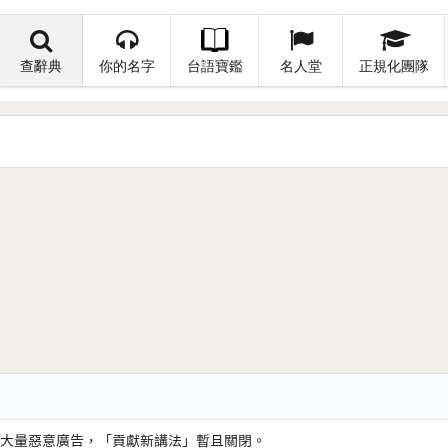
查辭典
你的名字
台語寶鑑
名人堂
正規化團隊
大量惡意廣告，「貢獻新講法」暫且關閉。