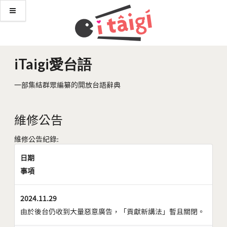
iTaigi愛台語
一部集結群眾編纂的開放台語辭典
維修公告
維修公告紀錄:
日期
事項
2024.11.29
由於後台仍收到大量惡意廣告，「貢獻新講法」暫且關閉。