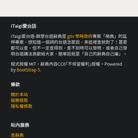
iTaigi愛台語
iTaigi愛台語-群眾台語辭典是
g0v 零時政府
專案「萌典」的延
伸專案，想知道一個詞的台語怎麼說，來這裡查就對了！甚麼
都可以查，但不一定查得到，查不到時可以發問，或者自己發
明台語講法貢獻給大家，簡單說就是「自己的辭典自己編」。
程式授權 MIT，辭典內容CC0｢不保留權利｣授權。Powered
by
BootStrap 5
.
條款
關於本站
服務條款
隱私權條款
站內服務
查辭典