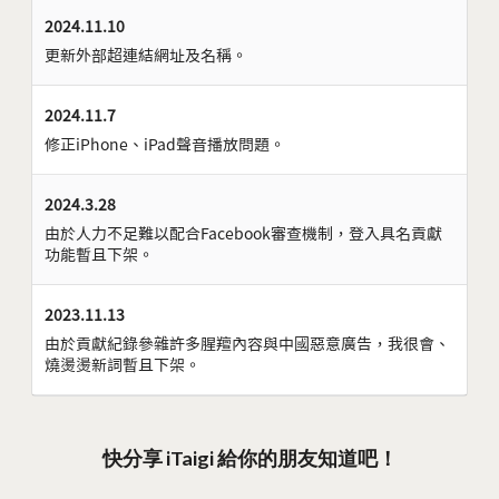
2024.11.10
更新外部超連結網址及名稱。
2024.11.7
修正iPhone、iPad聲音播放問題。
2024.3.28
由於人力不足難以配合Facebook審查機制，登入具名貢獻
功能暫且下架。
2023.11.13
由於貢獻紀錄參雜許多腥羶內容與中國惡意廣告，我很會、
燒燙燙新詞暫且下架。
快分享 iTaigi 給你的朋友知道吧！