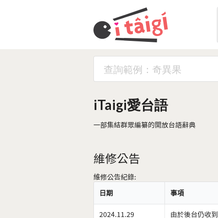
iTaigi愛台語
一部集結群眾編纂的開放台語辭典
維修公告
維修公告紀錄:
日期
事項
2024.11.29
由於後台仍收到