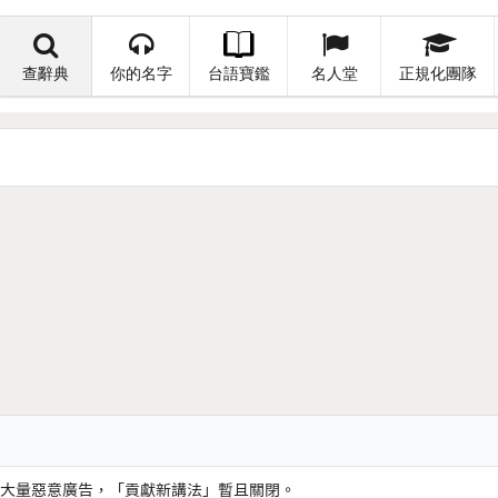
查辭典
你的名字
台語寶鑑
名人堂
正規化團隊
大量惡意廣告，「貢獻新講法」暫且關閉。