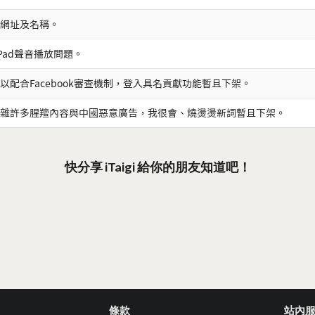
網址及名稱。
iPad聲音播放問題。
以配合Facebook審查機制，登入具名貢獻功能暫且下架。
雜許多腥羶內容與中國惡意廣告，我很會、燒燙燙新詞暫且下架。
快分享 iTaigi 給你的朋友知道吧！
條款
站內