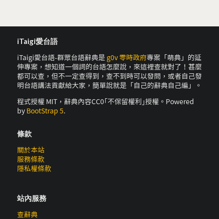
iTaigi愛台語
iTaigi愛台語-群眾台語辭典是
g0v 零時政府
專案「萌典」的延
伸專案，想知道一個詞的台語怎麼說，來這裡查就對了！甚麼
都可以查，但不一定查得到，查不到時可以發問，或者自己發
明台語講法貢獻給大家，簡單說就是「自己的辭典自己編」。
程式授權 MIT，辭典內容CC0｢不保留權利｣授權。Powered
by
BootStrap 5
.
條款
關於本站
服務條款
隱私權條款
站內服務
查辭典