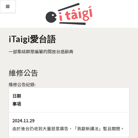
iTaigi愛台語
一部集結群眾編纂的開放台語辭典
維修公告
維修公告紀錄:
日期
事項
2024.11.29
由於後台仍收到大量惡意廣告，「貢獻新講法」暫且關閉。