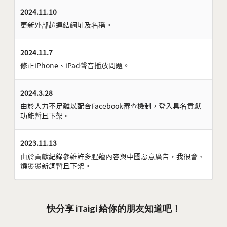
2024.11.10
更新外部超連結網址及名稱。
2024.11.7
修正iPhone、iPad聲音播放問題。
2024.3.28
由於人力不足難以配合Facebook審查機制，登入具名貢獻
功能暫且下架。
2023.11.13
由於貢獻紀錄參雜許多腥羶內容與中國惡意廣告，我很會、
燒燙燙新詞暫且下架。
快分享 iTaigi 給你的朋友知道吧！