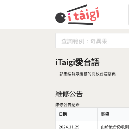
iTaigi愛台語
一部集結群眾編纂的開放台語辭典
維修公告
維修公告紀錄:
日期
事項
2024.11.29
由於後台仍收到