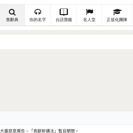
查辭典
你的名字
台語寶鑑
名人堂
正規化團隊
大量惡意廣告，「貢獻新講法」暫且關閉。