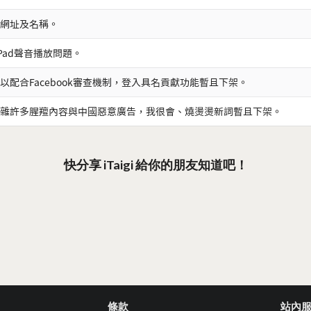
網址及名稱。
iPad聲音播放問題。
以配合Facebook審查機制，登入具名貢獻功能暫且下架。
雜許多腥羶內容與中國惡意廣告，我很會、燒燙燙新詞暫且下架。
快分享 iTaigi 給你的朋友知道吧！
條款
站內