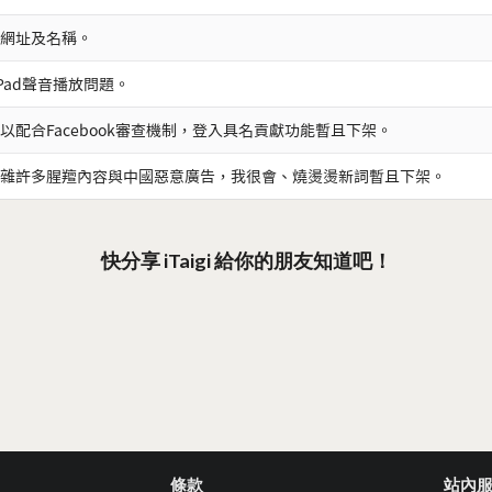
網址及名稱。
iPad聲音播放問題。
以配合Facebook審查機制，登入具名貢獻功能暫且下架。
雜許多腥羶內容與中國惡意廣告，我很會、燒燙燙新詞暫且下架。
快分享 iTaigi 給你的朋友知道吧！
條款
站內