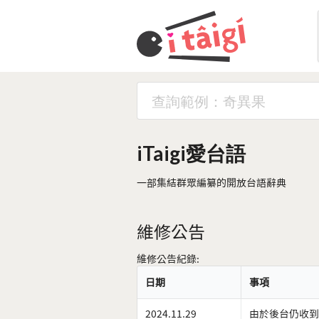
iTaigi愛台語
一部集結群眾編纂的開放台語辭典
維修公告
維修公告紀錄:
日期
事項
2024.11.29
由於後台仍收到