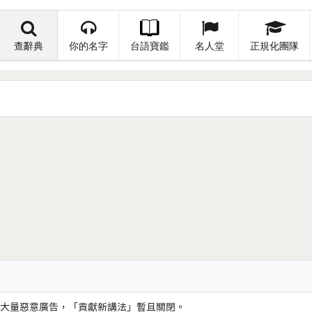
查辭典
你的名字
台語寶鑑
名人堂
正規化團隊
大量惡意廣告，「貢獻新講法」暫且關閉。