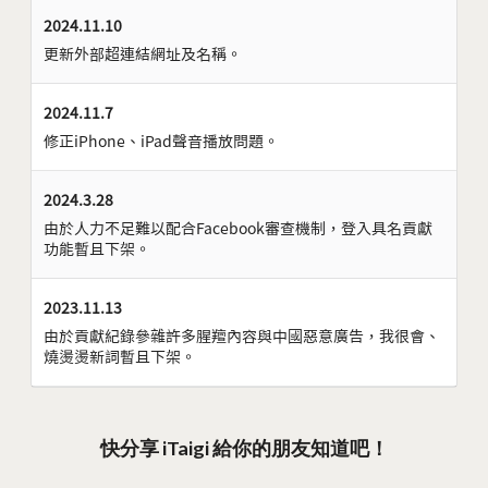
2024.11.10
更新外部超連結網址及名稱。
2024.11.7
修正iPhone、iPad聲音播放問題。
2024.3.28
由於人力不足難以配合Facebook審查機制，登入具名貢獻
功能暫且下架。
2023.11.13
由於貢獻紀錄參雜許多腥羶內容與中國惡意廣告，我很會、
燒燙燙新詞暫且下架。
快分享 iTaigi 給你的朋友知道吧！