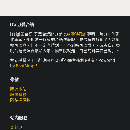
iTaigi愛台語
iTaigi愛台語-群眾台語辭典是
g0v 零時政府
專案「萌典」的延
伸專案，想知道一個詞的台語怎麼說，來這裡查就對了！甚麼
都可以查，但不一定查得到，查不到時可以發問，或者自己發
明台語講法貢獻給大家，簡單說就是「自己的辭典自己編」。
程式授權 MIT，辭典內容CC0｢不保留權利｣授權。Powered
by
BootStrap 5
.
條款
關於本站
服務條款
隱私權條款
站內服務
查辭典