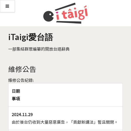
iTaigi愛台語
一部集結群眾編纂的開放台語辭典
維修公告
維修公告紀錄:
日期
事項
2024.11.29
由於後台仍收到大量惡意廣告，「貢獻新講法」暫且關閉。