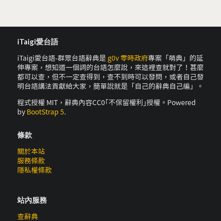
iTaigi愛台語
iTaigi愛台語-群眾台語辭典是
g0v 零時政府
專案「萌典」的延
伸專案，想知道一個詞的台語怎麼說，來這裡查就對了！甚麼
都可以查，但不一定查得到，查不到時可以發問，或者自己發
明台語講法貢獻給大家，簡單說就是「自己的辭典自己編」。
程式授權 MIT，辭典內容CC0｢不保留權利｣授權。Powered
by
BootStrap 5
.
條款
關於本站
服務條款
隱私權條款
站內服務
查辭典