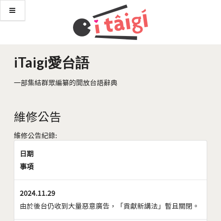
iTaigi愛台語
一部集結群眾編纂的開放台語辭典
維修公告
維修公告紀錄:
日期
事項
2024.11.29
由於後台仍收到大量惡意廣告，「貢獻新講法」暫且關閉。