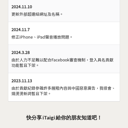
2024.11.10
更新外部超連結網址及名稱。
2024.11.7
修正iPhone、iPad聲音播放問題。
2024.3.28
由於人力不足難以配合Facebook審查機制，登入具名貢獻
功能暫且下架。
2023.11.13
由於貢獻紀錄參雜許多腥羶內容與中國惡意廣告，我很會、
燒燙燙新詞暫且下架。
快分享 iTaigi 給你的朋友知道吧！