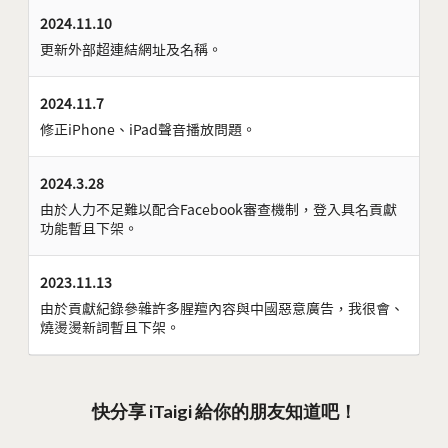
2024.11.10
更新外部超連結網址及名稱。
2024.11.7
修正iPhone、iPad聲音播放問題。
2024.3.28
由於人力不足難以配合Facebook審查機制，登入具名貢獻
功能暫且下架。
2023.11.13
由於貢獻紀錄參雜許多腥羶內容與中國惡意廣告，我很會、
燒燙燙新詞暫且下架。
快分享 iTaigi 給你的朋友知道吧！