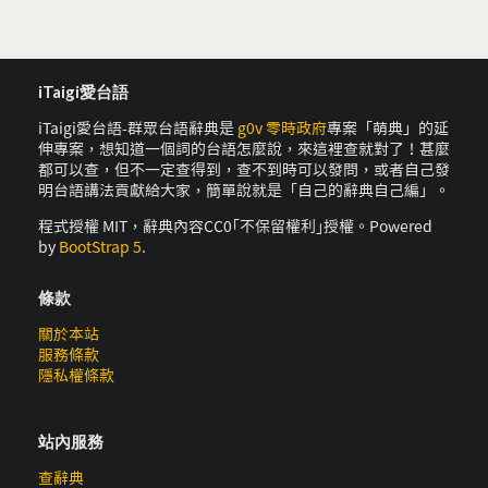
iTaigi愛台語
iTaigi愛台語-群眾台語辭典是
g0v 零時政府
專案「萌典」的延
伸專案，想知道一個詞的台語怎麼說，來這裡查就對了！甚麼
都可以查，但不一定查得到，查不到時可以發問，或者自己發
明台語講法貢獻給大家，簡單說就是「自己的辭典自己編」。
程式授權 MIT，辭典內容CC0｢不保留權利｣授權。Powered
by
BootStrap 5
.
條款
關於本站
服務條款
隱私權條款
站內服務
查辭典