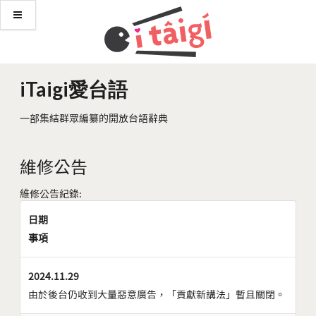
iTaigi愛台語
一部集結群眾編纂的開放台語辭典
維修公告
維修公告紀錄:
日期
事項
2024.11.29
由於後台仍收到大量惡意廣告，「貢獻新講法」暫且關閉。