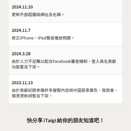
2024.11.10
更新外部超連結網址及名稱。
2024.11.7
修正iPhone、iPad聲音播放問題。
2024.3.28
由於人力不足難以配合Facebook審查機制，登入具名貢獻
功能暫且下架。
2023.11.13
由於貢獻紀錄參雜許多腥羶內容與中國惡意廣告，我很會、
燒燙燙新詞暫且下架。
快分享 iTaigi 給你的朋友知道吧！