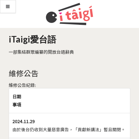
iTaigi愛台語
一部集結群眾編纂的開放台語辭典
維修公告
維修公告紀錄:
日期
事項
2024.11.29
由於後台仍收到大量惡意廣告，「貢獻新講法」暫且關閉。