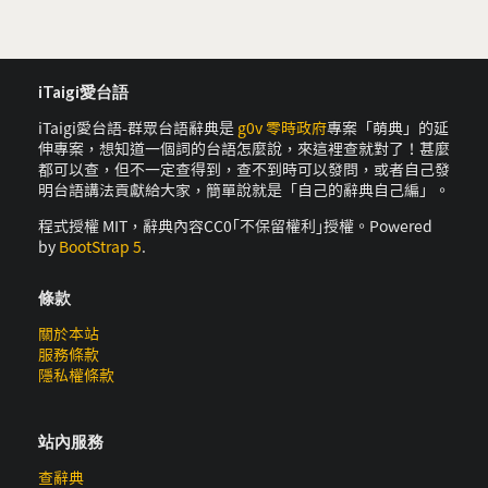
iTaigi愛台語
iTaigi愛台語-群眾台語辭典是
g0v 零時政府
專案「萌典」的延
伸專案，想知道一個詞的台語怎麼說，來這裡查就對了！甚麼
都可以查，但不一定查得到，查不到時可以發問，或者自己發
明台語講法貢獻給大家，簡單說就是「自己的辭典自己編」。
程式授權 MIT，辭典內容CC0｢不保留權利｣授權。Powered
by
BootStrap 5
.
條款
關於本站
服務條款
隱私權條款
站內服務
查辭典