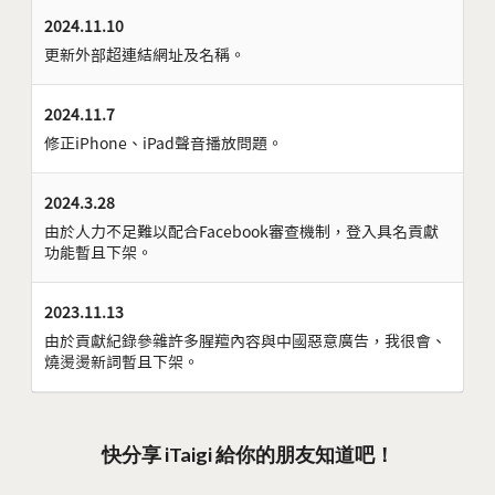
2024.11.10
更新外部超連結網址及名稱。
2024.11.7
修正iPhone、iPad聲音播放問題。
2024.3.28
由於人力不足難以配合Facebook審查機制，登入具名貢獻
功能暫且下架。
2023.11.13
由於貢獻紀錄參雜許多腥羶內容與中國惡意廣告，我很會、
燒燙燙新詞暫且下架。
快分享 iTaigi 給你的朋友知道吧！