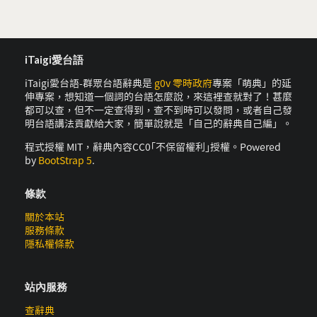
iTaigi愛台語
iTaigi愛台語-群眾台語辭典是
g0v 零時政府
專案「萌典」的延
伸專案，想知道一個詞的台語怎麼說，來這裡查就對了！甚麼
都可以查，但不一定查得到，查不到時可以發問，或者自己發
明台語講法貢獻給大家，簡單說就是「自己的辭典自己編」。
程式授權 MIT，辭典內容CC0｢不保留權利｣授權。Powered
by
BootStrap 5
.
條款
關於本站
服務條款
隱私權條款
站內服務
查辭典