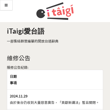
iTaigi愛台語
一部集結群眾編纂的開放台語辭典
維修公告
維修公告紀錄:
日期
事項
2024.11.29
由於後台仍收到大量惡意廣告，「貢獻新講法」暫且關閉。