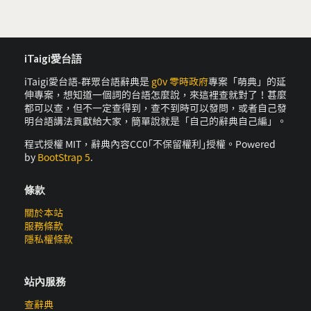
iTaigi愛台語
iTaigi愛台語-群眾台語辭典是
g0v 零時政府
專案「萌典」的延
伸專案，想知道一個詞的台語怎麼說，來這裡查就對了！甚麼
都可以查，但不一定查得到，查不到時可以發問，或者自己發
明台語講法貢獻給大家，簡單說就是「自己的辭典自己編」。
程式授權 MIT，辭典內容CC0｢不保留權利｣授權。Powered
by
BootStrap 5
.
條款
關於本站
服務條款
隱私權條款
站內服務
查辭典