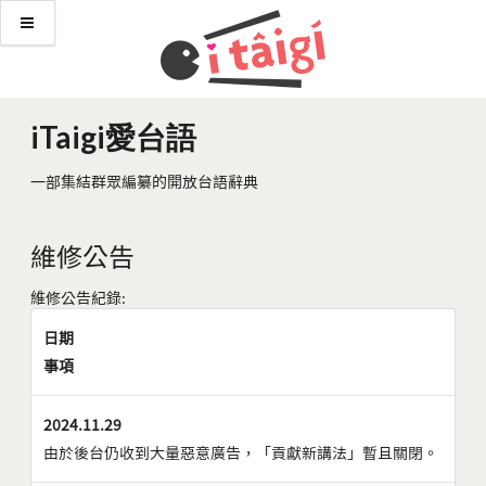
iTaigi愛台語
一部集結群眾編纂的開放台語辭典
維修公告
維修公告紀錄:
日期
事項
2024.11.29
由於後台仍收到大量惡意廣告，「貢獻新講法」暫且關閉。