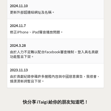
2024.11.10
更新外部超連結網址及名稱。
2024.11.7
修正iPhone、iPad聲音播放問題。
2024.3.28
由於人力不足難以配合Facebook審查機制，登入具名貢獻
功能暫且下架。
2023.11.13
由於貢獻紀錄參雜許多腥羶內容與中國惡意廣告，我很會、
燒燙燙新詞暫且下架。
快分享 iTaigi 給你的朋友知道吧！