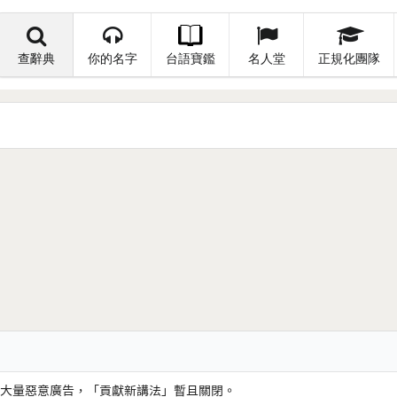
查辭典
你的名字
台語寶鑑
名人堂
正規化團隊
大量惡意廣告，「貢獻新講法」暫且關閉。