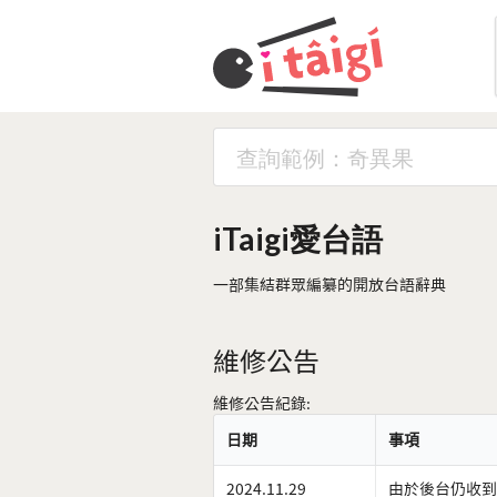
iTaigi愛台語
一部集結群眾編纂的開放台語辭典
維修公告
維修公告紀錄:
日期
事項
2024.11.29
由於後台仍收到