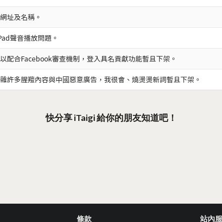
網址及名稱。
iPad聲音播放問題。
以配合Facebook審查機制，登入具名貢獻功能暫且下架。
雜許多腥羶內容與中國惡意廣告，我很會、燒燙燙新詞暫且下架。
快分享 iTaigi 給你的朋友知道吧！
條款
站內