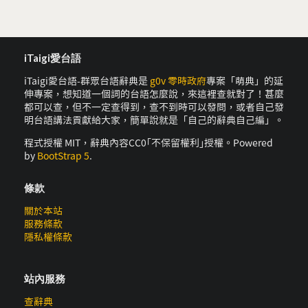
iTaigi愛台語
iTaigi愛台語-群眾台語辭典是
g0v 零時政府
專案「萌典」的延
伸專案，想知道一個詞的台語怎麼說，來這裡查就對了！甚麼
都可以查，但不一定查得到，查不到時可以發問，或者自己發
明台語講法貢獻給大家，簡單說就是「自己的辭典自己編」。
程式授權 MIT，辭典內容CC0｢不保留權利｣授權。Powered
by
BootStrap 5
.
條款
關於本站
服務條款
隱私權條款
站內服務
查辭典