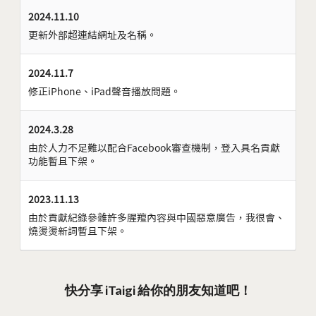
2024.11.10
更新外部超連結網址及名稱。
2024.11.7
修正iPhone、iPad聲音播放問題。
2024.3.28
由於人力不足難以配合Facebook審查機制，登入具名貢獻
功能暫且下架。
2023.11.13
由於貢獻紀錄參雜許多腥羶內容與中國惡意廣告，我很會、
燒燙燙新詞暫且下架。
快分享 iTaigi 給你的朋友知道吧！