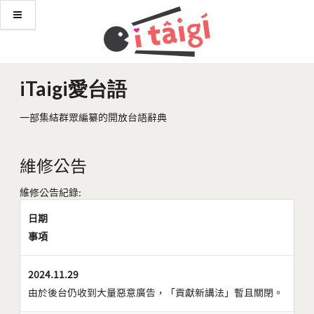
iTaigi愛台語
一部集結群眾編纂的開放台語辭典
維修公告
維修公告紀錄:
日期
事項
2024.11.29
由於後台仍收到大量惡意廣告，「貢獻新講法」暫且關閉。