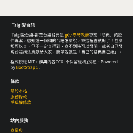
iTaigi愛台語
iTaigi愛台語-群眾台語辭典是
g0v 零時政府
專案「萌典」的延
伸專案，想知道一個詞的台語怎麼說，來這裡查就對了！甚麼
都可以查，但不一定查得到，查不到時可以發問，或者自己發
明台語講法貢獻給大家，簡單說就是「自己的辭典自己編」。
程式授權 MIT，辭典內容CC0｢不保留權利｣授權。Powered
by
BootStrap 5
.
條款
關於本站
服務條款
隱私權條款
站內服務
查辭典