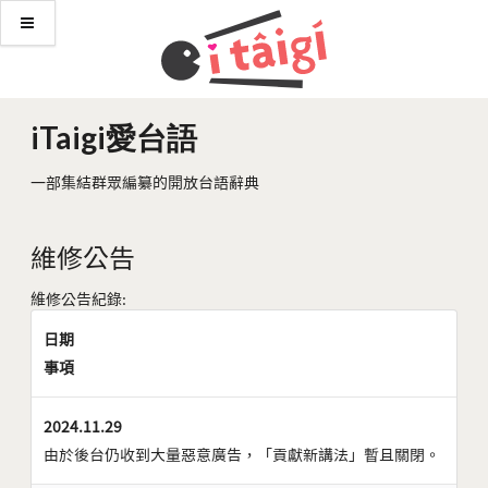
iTaigi愛台語
一部集結群眾編纂的開放台語辭典
維修公告
維修公告紀錄:
日期
事項
2024.11.29
由於後台仍收到大量惡意廣告，「貢獻新講法」暫且關閉。