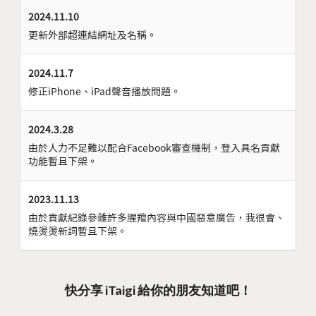
2024.11.10
更新外部超連結網址及名稱。
2024.11.7
修正iPhone、iPad聲音播放問題。
2024.3.28
由於人力不足難以配合Facebook審查機制，登入具名貢獻
功能暫且下架。
2023.11.13
由於貢獻紀錄參雜許多腥羶內容與中國惡意廣告，我很會、
燒燙燙新詞暫且下架。
快分享 iTaigi 給你的朋友知道吧！