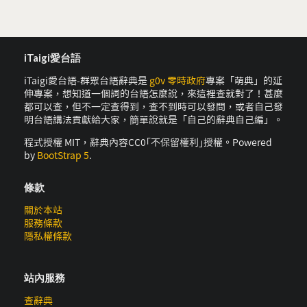
iTaigi愛台語
iTaigi愛台語-群眾台語辭典是
g0v 零時政府
專案「萌典」的延
伸專案，想知道一個詞的台語怎麼說，來這裡查就對了！甚麼
都可以查，但不一定查得到，查不到時可以發問，或者自己發
明台語講法貢獻給大家，簡單說就是「自己的辭典自己編」。
程式授權 MIT，辭典內容CC0｢不保留權利｣授權。Powered
by
BootStrap 5
.
條款
關於本站
服務條款
隱私權條款
站內服務
查辭典