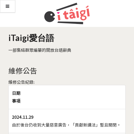
iTaigi愛台語
一部集結群眾編纂的開放台語辭典
維修公告
維修公告紀錄:
日期
事項
2024.11.29
由於後台仍收到大量惡意廣告，「貢獻新講法」暫且關閉。