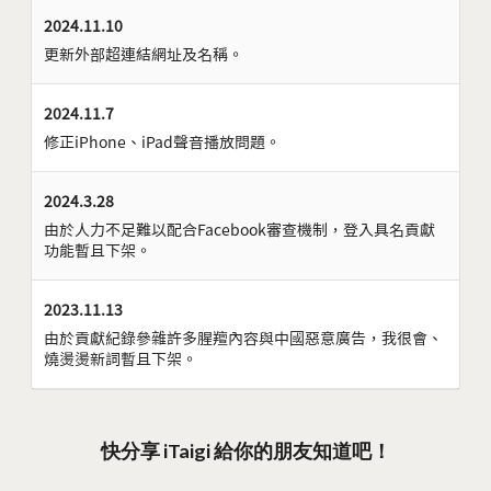
2024.11.10
更新外部超連結網址及名稱。
2024.11.7
修正iPhone、iPad聲音播放問題。
2024.3.28
由於人力不足難以配合Facebook審查機制，登入具名貢獻
功能暫且下架。
2023.11.13
由於貢獻紀錄參雜許多腥羶內容與中國惡意廣告，我很會、
燒燙燙新詞暫且下架。
快分享 iTaigi 給你的朋友知道吧！