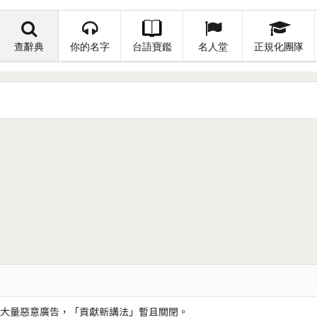
查辭典
你的名字
台語寶鑑
名人堂
正規化團隊
大量惡意廣告，「貢獻新講法」暫且關閉。