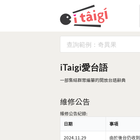
iTaigi愛台語
一部集結群眾編纂的開放台語辭典
維修公告
維修公告紀錄:
日期
事項
2024.11.29
由於後台仍收到