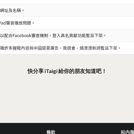
網址及名稱。
iPad聲音播放問題。
以配合Facebook審查機制，登入具名貢獻功能暫且下架。
雜許多腥羶內容與中國惡意廣告，我很會、燒燙燙新詞暫且下架。
快分享 iTaigi 給你的朋友知道吧！
條款
站內