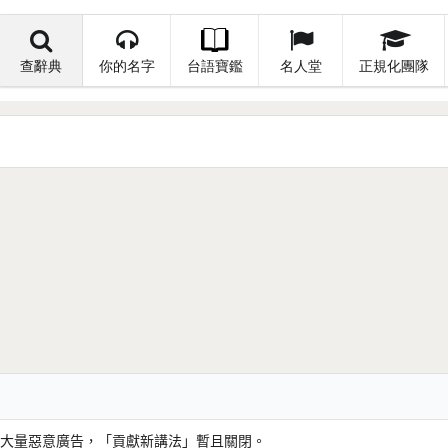
查辭典
你的名字
台語寶鑑
名人堂
正規化團隊
大量惡意廣告，「貢獻新講法」暫且關閉。