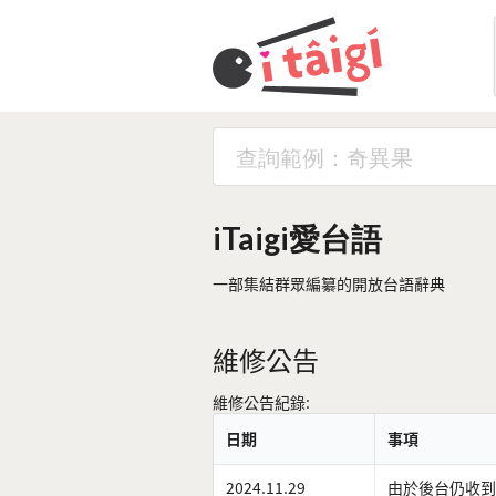
iTaigi愛台語
一部集結群眾編纂的開放台語辭典
維修公告
維修公告紀錄:
日期
事項
2024.11.29
由於後台仍收到