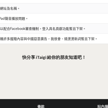
網址及名稱。
iPad聲音播放問題。
以配合Facebook審查機制，登入具名貢獻功能暫且下架。
雜許多腥羶內容與中國惡意廣告，我很會、燒燙燙新詞暫且下架。
快分享 iTaigi 給你的朋友知道吧！
條款
站內