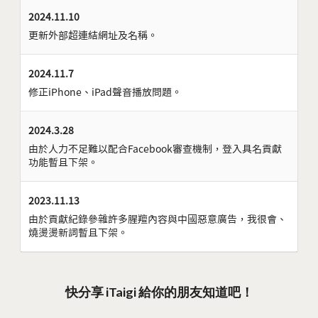
2024.11.10
更新外部超連結網址及名稱。
2024.11.7
修正iPhone、iPad聲音播放問題。
2024.3.28
由於人力不足難以配合Facebook審查機制，登入具名貢獻
功能暫且下架。
2023.11.13
由於貢獻紀錄參雜許多腥羶內容與中國惡意廣告，我很會、
燒燙燙新詞暫且下架。
快分享 iTaigi 給你的朋友知道吧！