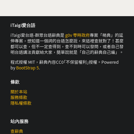
iTaigi愛台語
iTaigi愛台語-群眾台語辭典是
g0v 零時政府
專案「萌典」的延
伸專案，想知道一個詞的台語怎麼說，來這裡查就對了！甚麼
都可以查，但不一定查得到，查不到時可以發問，或者自己發
明台語講法貢獻給大家，簡單說就是「自己的辭典自己編」。
程式授權 MIT，辭典內容CC0｢不保留權利｣授權。Powered
by
BootStrap 5
.
條款
關於本站
服務條款
隱私權條款
站內服務
查辭典