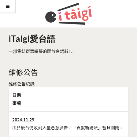
iTaigi愛台語
一部集結群眾編纂的開放台語辭典
維修公告
維修公告紀錄:
日期
事項
2024.11.29
由於後台仍收到大量惡意廣告，「貢獻新講法」暫且關閉。