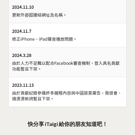
2024.11.10
更新外部超連結網址及名稱。
2024.11.7
修正iPhone、iPad聲音播放問題。
2024.3.28
由於人力不足難以配合Facebook審查機制，登入具名貢獻
功能暫且下架。
2023.11.13
由於貢獻紀錄參雜許多腥羶內容與中國惡意廣告，我很會、
燒燙燙新詞暫且下架。
快分享 iTaigi 給你的朋友知道吧！