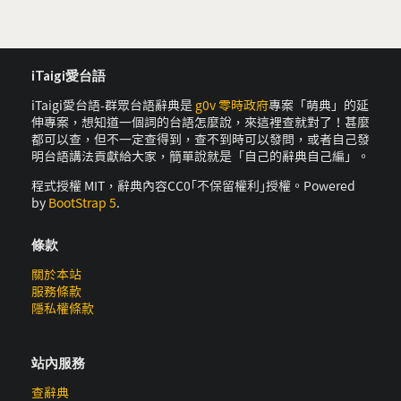
iTaigi愛台語
iTaigi愛台語-群眾台語辭典是
g0v 零時政府
專案「萌典」的延
伸專案，想知道一個詞的台語怎麼說，來這裡查就對了！甚麼
都可以查，但不一定查得到，查不到時可以發問，或者自己發
明台語講法貢獻給大家，簡單說就是「自己的辭典自己編」。
程式授權 MIT，辭典內容CC0｢不保留權利｣授權。Powered
by
BootStrap 5
.
條款
關於本站
服務條款
隱私權條款
站內服務
查辭典