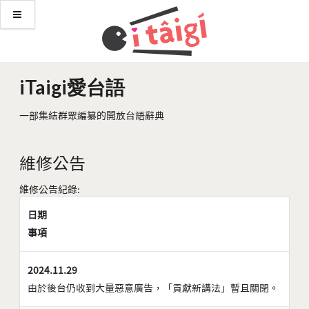
iTaigi愛台語
一部集結群眾編纂的開放台語辭典
維修公告
維修公告紀錄:
日期
事項
2024.11.29
由於後台仍收到大量惡意廣告，「貢獻新講法」暫且關閉。