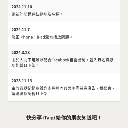
2024.11.10
更新外部超連結網址及名稱。
2024.11.7
修正iPhone、iPad聲音播放問題。
2024.3.28
由於人力不足難以配合Facebook審查機制，登入具名貢獻
功能暫且下架。
2023.11.13
由於貢獻紀錄參雜許多腥羶內容與中國惡意廣告，我很會、
燒燙燙新詞暫且下架。
快分享 iTaigi 給你的朋友知道吧！