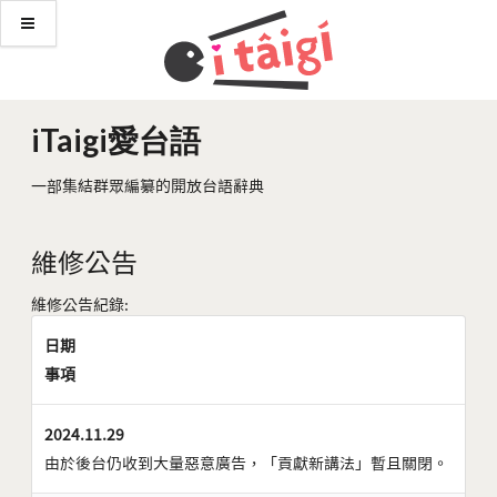
iTaigi愛台語
一部集結群眾編纂的開放台語辭典
維修公告
維修公告紀錄:
日期
事項
2024.11.29
由於後台仍收到大量惡意廣告，「貢獻新講法」暫且關閉。