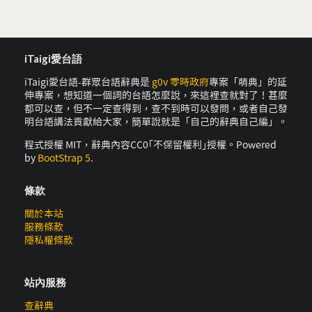
iTaigi愛台語
iTaigi愛台語-群眾台語辭典是
g0v 零時政府
專案「萌典」的延
伸專案，想知道一個詞的台語怎麼說，來這裡查就對了！甚麼
都可以查，但不一定查得到，查不到時可以發問，或者自己發
明台語講法貢獻給大家，簡單說就是「自己的辭典自己編」。
程式授權 MIT，辭典內容CC0｢不保留權利｣授權。Powered
by
BootStrap 5
.
條款
關於本站
服務條款
隱私權條款
站內服務
查辭典