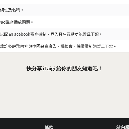
網址及名稱。
iPad聲音播放問題。
以配合Facebook審查機制，登入具名貢獻功能暫且下架。
雜許多腥羶內容與中國惡意廣告，我很會、燒燙燙新詞暫且下架。
快分享 iTaigi 給你的朋友知道吧！
條款
站內