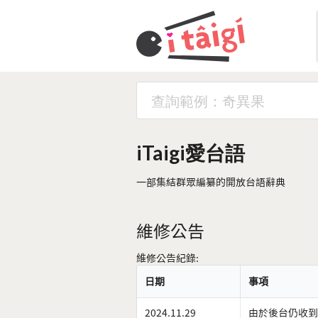
iTaigi愛台語
一部集結群眾編纂的開放台語辭典
維修公告
維修公告紀錄:
日期
事項
2024.11.29
由於後台仍收到